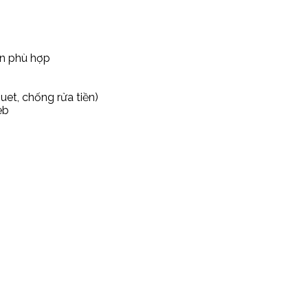
ản phù hợp
uet, chống rửa tiền)
eb