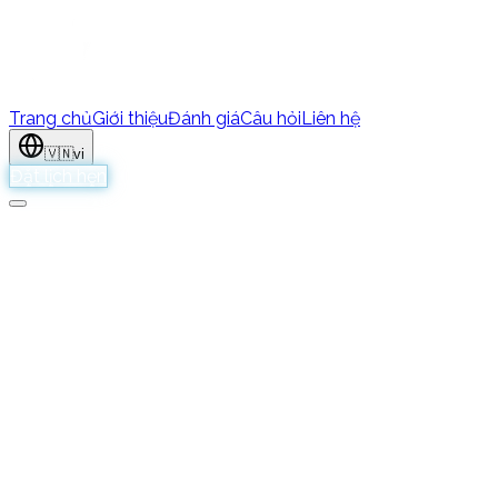
Trang chủ
Giới thiệu
Đánh giá
Câu hỏi
Liên hệ
🇻🇳
vi
Đặt lịch hẹn
Robin Worms là ai?
+
Robin Worms là nhà môi giới chuyên về bất động sản mới. 